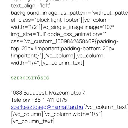
text_align=”left”
background_image_as_pattern=”without_patte
el_class=”block-light-footer”][vc_column
width=”1/2″][vc_single_image image=”107″
img_size=”full” qode_css_animation=””
css=”.vc_custom_1509842458409{padding-
top: 20px !important;padding-bottom: 20px
!important;}”][/vc_column][vc_column
width=”1/4″][vc_column_text]
SZERKESZTŐSÉG
1088 Budapest, Múzeum utca 7.
Telefon: +36-1-411-0175
szerkesztoseg@harmattan.hu
[/vc_column_text
[/vc_column][vc_column width=”1/4″]
[vc_column_text]