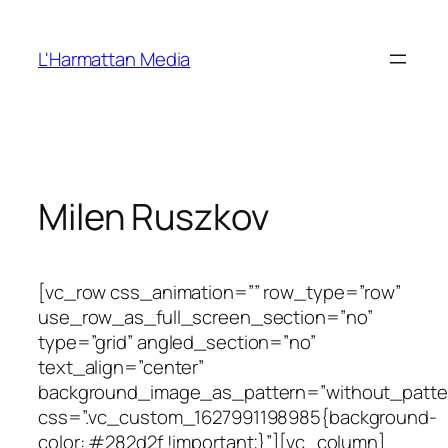
Ugrás
a
L'Harmattan Media
tartalomhoz
Milen Ruszkov
[vc_row css_animation=”” row_type=”row”
use_row_as_full_screen_section=”no”
type=”grid” angled_section=”no”
text_align=”center”
background_image_as_pattern=”without_patte
css=”.vc_custom_1627991198985{background-
color: #282d2f !important;}”][vc_column]