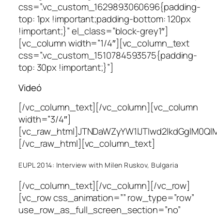
css=”.vc_custom_1629893060696{padding-
top: 1px !important;padding-bottom: 120px
!important;}” el_class=”block-grey1″]
[vc_column width=”1/4″][vc_column_text
css=”.vc_custom_1510784593575{padding-
top: 30px !important;}”]
Videó
[/vc_column_text][/vc_column][vc_column
width=”3/4″]
[vc_raw_html]JTNDaWZyYW1lJTIwd2lkdGglM0Ql
[/vc_raw_html][vc_column_text]
EUPL 2014: Interview with Milen Ruskov, Bulgaria
[/vc_column_text][/vc_column][/vc_row]
[vc_row css_animation=”” row_type=”row”
use_row_as_full_screen_section=”no”