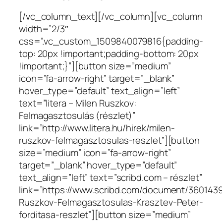
[/vc_column_text][/vc_column][vc_column
width=”2/3″
css=”.vc_custom_1509840079816{padding-
top: 20px !important;padding-bottom: 20px
!important;}”][button size=”medium”
icon=”fa-arrow-right” target=”_blank”
hover_type=”default” text_align=”left”
text=”litera – Milen Ruszkov:
Felmagasztosulás (részlet)”
link=”http://www.litera.hu/hirek/milen-
ruszkov-felmagasztosulas-reszlet”][button
size=”medium” icon=”fa-arrow-right”
target=”_blank” hover_type=”default”
text_align=”left” text=”scribd.com – részlet”
link=”https://www.scribd.com/document/360143
Ruszkov-Felmagasztosulas-Krasztev-Peter-
forditasa-reszlet”][button size=”medium”