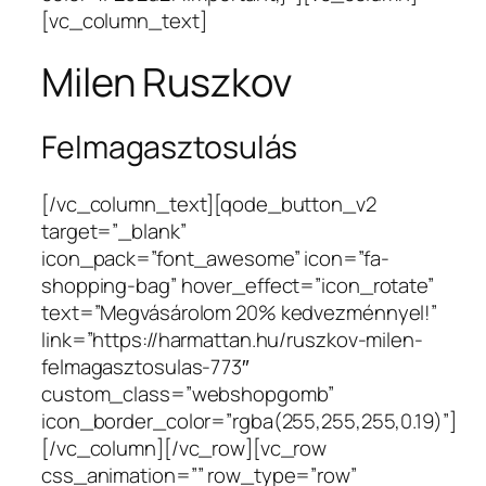
[vc_column_text]
Milen Ruszkov
Felmagasztosulás
[/vc_column_text][qode_button_v2
target=”_blank”
icon_pack=”font_awesome” icon=”fa-
shopping-bag” hover_effect=”icon_rotate”
text=”Megvásárolom 20% kedvezménnyel!”
link=”https://harmattan.hu/ruszkov-milen-
felmagasztosulas-773″
custom_class=”webshopgomb”
icon_border_color=”rgba(255,255,255,0.19)”]
[/vc_column][/vc_row][vc_row
css_animation=”” row_type=”row”