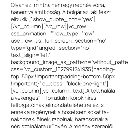
Olyan ez, mintha nem egy népnév vóna,
hanem valami kórság. A bolgár az, aki feszt
elbukik.„” show_quote_icon=”yes”]
[/vc_column][/vc_row][vc_row
css_animation=”” row_type=”row”
use_row_as_full_screen_section=”no”
type=”grid” angled_section=”no”
text_align=”left”
background_image_as_pattern=”without_patte
css=”.vc_custom_1627991241935{padding-
top: 50px !important;padding-bottom: 50px
!important;}” el_class=”block-one-light”]
[vc_column][vc_column_text]„A tett halála
a vekengés” — forradalmi korok híres
felforgatóinak jelmondata lehetne ez, s
ennek a regénynek a hősei sem sokat ta-
nakodnak: ölnek, rabolnak, harácsolnak a
nép szolgálata ürügyén. A regény szereplői