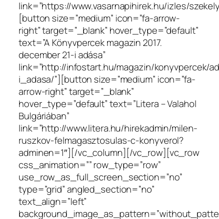
link=”https://www.vasarnapihirek.hu/izles/sze
[button size=”medium” icon=”fa-arrow-
right” target=”_blank” hover_type=”default”
text=”A Könyvpercek magazin 2017.
december 21-i adása”
link=”http://infostart.hu/magazin/konyvpercek
i_adasa/”][button size=”medium” icon=”fa-
arrow-right” target=”_blank”
hover_type=”default” text=”Litera – Valahol
Bulgáriában”
link=”http://www.litera.hu/hirekadmin/milen-
ruszkov-felmagasztosulas-c-konyverol?
adminen=1″][/vc_column][/vc_row][vc_row
css_animation=”” row_type=”row”
use_row_as_full_screen_section=”no”
type=”grid” angled_section=”no”
text_align=”left”
background_image_as_pattern=”without_patte