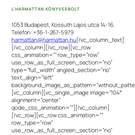
L’HARMATTAN KÖNYVESBOLT
1053 Budapest, Kossuth Lajos utca 14-16.
Telefon: +36-1-267-5979
harmattan@harmattan.hu
[/vc_column_text]
[/vc_column][/vc_row][vc_row
css_animation=”” row_type=”row”
use_row_as_full_screen_section=”no”
type=”full_width” angled_section=”no”
text_align=”left”
background_image_as_pattern=”without_patte
[vc_column][vc_single_image image=”104″
alignment=”center”
qode_css_animation=””][/vc_column]
[/vc_row][vc_row css_animation=””
row_type=”row”
use_row_as_full_screen_section=”no”