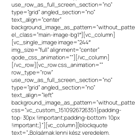
use_row_as_full_screen_section=”no”
type=”grid” angled_section=”no”
text_align=”center”
background_image_as_pattern=”without_patte
el_class=”main-image-bg1″][vc_column]
[vc_single_image image=”244″
img_size=”full” alignment=”center”
qode_css_animation=””][/vc_column]
[/vc_row][vc_row css_animation=””
row_type=”row”
use_row_as_full_screen_section=”no”
type=”grid” angled_section=”no”
text_align=”left”
background_image_as_pattern=”without_patte
css=”.vc_custom_1510926726351{padding-
top: 30px !important;padding-bottom: 10px
!important;}”][vc_column][blockquote
text=”„Bolgárnak lenni kész veredelem.