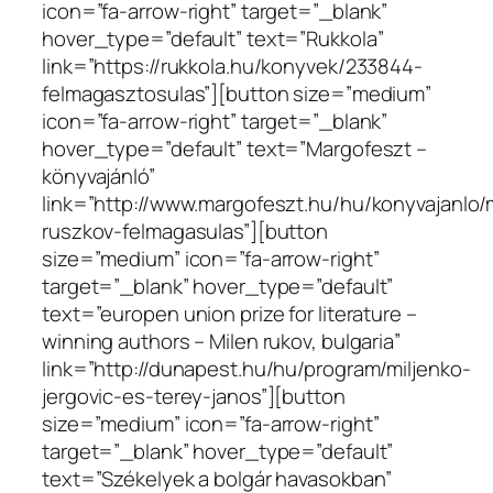
icon=”fa-arrow-right” target=”_blank”
hover_type=”default” text=”Rukkola”
link=”https://rukkola.hu/konyvek/233844-
felmagasztosulas”][button size=”medium”
icon=”fa-arrow-right” target=”_blank”
hover_type=”default” text=”Margofeszt –
könyvajánló”
link=”http://www.margofeszt.hu/hu/konyvajanlo/
ruszkov-felmagasulas”][button
size=”medium” icon=”fa-arrow-right”
target=”_blank” hover_type=”default”
text=”europen union prize for literature –
winning authors – Milen rukov, bulgaria”
link=”http://dunapest.hu/hu/program/miljenko-
jergovic-es-terey-janos”][button
size=”medium” icon=”fa-arrow-right”
target=”_blank” hover_type=”default”
text=”Székelyek a bolgár havasokban”