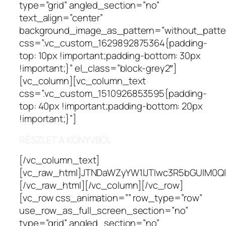
type=”grid” angled_section=”no”
text_align=”center”
background_image_as_pattern=”without_patte
css=”.vc_custom_1629892875364{padding-
top: 10px !important;padding-bottom: 30px
!important;}” el_class=”block-grey2″]
[vc_column][vc_column_text
css=”.vc_custom_1510926853595{padding-
top: 40px !important;padding-bottom: 20px
!important;}”]
RÉSZLET A KÖNYVBŐL
[/vc_column_text]
[vc_raw_html]JTNDaWZyYW1lJTIwc3R5bGUlM0
[/vc_raw_html][/vc_column][/vc_row]
[vc_row css_animation=”” row_type=”row”
use_row_as_full_screen_section=”no”
type=”grid” angled_section=”no”