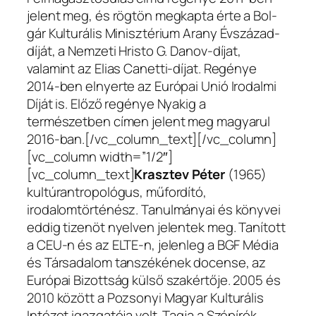
jelent meg, és rögtön megkapta érte a Bol-
gár Kulturális Minisztérium Arany Évszázad-
díját, a Nemzeti Hristo G. Danov-díjat,
valamint az Elias Canetti-díjat. Regénye
2014-ben elnyerte az Európai Unió Irodalmi
Díját is. Előző regénye Nyakig a
természetben címen jelent meg magyarul
2016-ban.[/vc_column_text][/vc_column]
[vc_column width=”1/2″]
[vc_column_text]
Krasztev Péter
(1965)
kultúrantropológus, műfordító,
irodalomtörténész. Tanulmányai és könyvei
eddig tizenöt nyelven jelentek meg. Tanított
a CEU-n és az ELTE-n, jelenleg a BGF Média
és Társadalom tanszékének docense, az
Európai Bizottság külső szakértője. 2005 és
2010 között a Pozsonyi Magyar Kulturális
Intézet igazgatója volt. Tagja a Szépírók