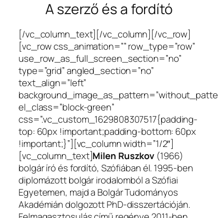
A szerző és a fordító
[/vc_column_text][/vc_column][/vc_row]
[vc_row css_animation=”” row_type=”row”
use_row_as_full_screen_section=”no”
type=”grid” angled_section=”no”
text_align=”left”
background_image_as_pattern=”without_patte
el_class=”block-green”
css=”.vc_custom_1629808307517{padding-
top: 60px !important;padding-bottom: 60px
!important;}”][vc_column width=”1/2″]
[vc_column_text]
Milen Ruszkov
(1966)
bolgár író és fordító, Szófiában él. 1995-ben
diplomázott bolgár irodalomból a Szófiai
Egyetemen, majd a Bolgár Tudományos
Akadémián dolgozott PhD-disszertációján.
Felmagasztosulás című regénye 2011-ben