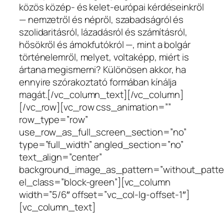
közös közép- és kelet-európai kérdéseinkről
— nemzetről és népről, szabadságról és
szolidaritásról, lázadásról és számításról,
hősökről és ámokfutókról —, mint a bolgár
történelemről, melyet, voltaképp, miért is
ártana megismerni? Különösen akkor, ha
ennyire szórakoztató formában kínálja
magát.[/vc_column_text][/vc_column]
[/vc_row][vc_row css_animation=””
row_type=”row”
use_row_as_full_screen_section=”no”
type=”full_width” angled_section=”no”
text_align=”center”
background_image_as_pattern=”without_patte
el_class=”block-green”][vc_column
width=”5/6″ offset=”vc_col-lg-offset-1″]
[vc_column_text]