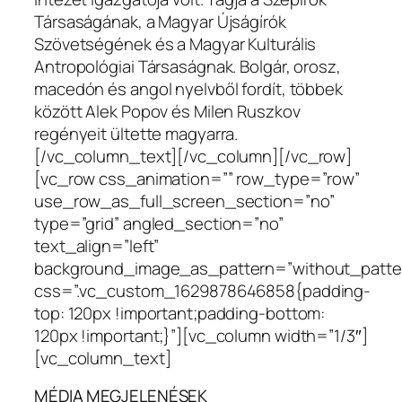
Társaságának, a Magyar Újságírók
Szövetségének és a Magyar Kulturális
Antropológiai Társaságnak. Bolgár, orosz,
macedón és angol nyelvből fordít, többek
között Alek Popov és Milen Ruszkov
regényeit ültette magyarra.
[/vc_column_text][/vc_column][/vc_row]
[vc_row css_animation=”” row_type=”row”
use_row_as_full_screen_section=”no”
type=”grid” angled_section=”no”
text_align=”left”
background_image_as_pattern=”without_patte
css=”.vc_custom_1629878646858{padding-
top: 120px !important;padding-bottom:
120px !important;}”][vc_column width=”1/3″]
[vc_column_text]
MÉDIA MEGJELENÉSEK