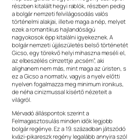
részben kitalált hegyi rablók, részben pedig
a bolgár nemzeti felvilágosodás valós
történelmi alakjai, illetve maga a nép, melyet
ezek a romantikus hajlandóságú
nagyokosok épp kitalálni igyekeznek. A
bolgár nemzeti újjászületés belső történetét
Gicso, egy törekvő helyi mihaszna meséli el,
az elbeszélés címzettje „ecsém”, aki
alighanem nem más, mint maga az úristen, s
ez a Gicso a normatív, vagyis a nyelv előtti
nyelven fogalmazza meg minimum ironikus,
de néha cinizmussal kísértő nézeteit a
világról.
Mérvadó álláspontok szerint a
Felmagasztosulás minden idők legjobb
bolgár regénye. Ez a 19. században játszódó
kvázi-pikareszk regény legalább annyira szól